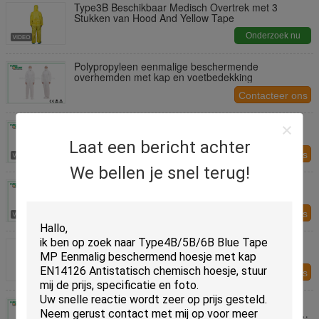
Type3B Beschikbaar Medisch Overtrek met 3
Stukken van Hood And Yellow Tape
Onderzoek nu
Polypropyleen eenmalige beschermende
overhemden met kap en voetbedekking
Contacteer ons
55 g/m2 Niet-geweven SMS-eenmalige
medicijnkleding
Laat een bericht achter
Contacteer ons
We bellen je snel terug!
Meerschijferig PP-niet-geweven wegwerpovertrek
Contacteer ons
Persoonlijk beschermend hoedend waterdicht
wegwerpoverhemd met microporen
Contacteer ons
Eenmalige overalls met lange mouwen voor
fabriek/eenmalige PP/MP/SMS-overalls zonder kap