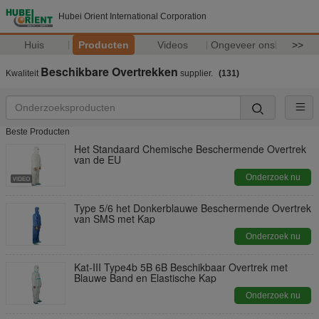
Hubei Orient International Corporation
Huis
Producten
Videos
Ongeveer ons
>>
Beschikbare Overtrekken
Kwaliteit
supplier.
(131)
Beste Producten
Het Standaard Chemische Beschermende Overtrek
van de EU
Onderzoek nu
Type 5/6 het Donkerblauwe Beschermende Overtrek
van SMS met Kap
Onderzoek nu
Kat-III Type4b 5B 6B Beschikbaar Overtrek met
Blauwe Band en Elastische Kap
Onderzoek nu