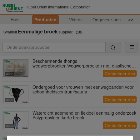
Hubei Orient International Corporation
Huis
Producten
Videos
Ongeveer ons
>>
Eenmalige broek
Kwaliteit
supplier.
(18)
Beschermende thongs
wegwerpbroeken/wegwerpbroeken met elastische
taille
Contacteer ons
Ondergoed voor vrouwen met eenwegbanden voor
schoonheidscentrum/sauna
Contacteer ons
Waterdicht ademend en flexibel eenmalig onderzoek
Polypropyleen korte broek
Contacteer ons
Blauwe stofbestendige wegwerpbroek in PP voor