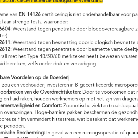
Factor: Gecertificeerde Biologische Weerstand
ame van
EN 14126
certificering is niet onderhandelbaar voor
al aan strenge tests, waaronder:
6604:
Weerstand tegen penetratie door bloedoverdraagbare zi
tor).
2611:
Weerstand tegen besmetting door biologisch besmette a
2612:
Weerstand tegen penetratie door besmette vaste deeltj
rall met het Type 4B/5B/6B merkteken heeft bewezen virussen,
id bereiken, zelfs onder druk en verzadiging.
bare Voordelen op de Boerderij
zou een veehouderij investeren in B-gecertificeerde micropore
oorbreken van de Overdrachtsketen:
Door te voorkomen dat me
g en huid raken, houden werknemers op met het zijn van dragers 
emersveiligheid en Comfort:
Zoonotische ziekten (zoals bepaa
n overspringen. Hoge-barrière pakken beschermen de gezondhe
oreuze film vermindert hittestress, wat betekent dat werknemer
re perioden.
mische Bescherming:
In geval van een ruimingsoperatie of quara