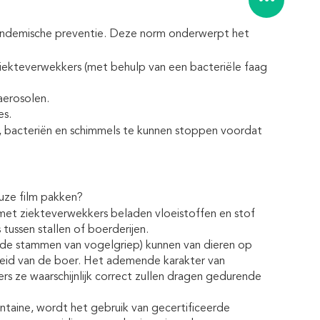
 pandemische preventie. Deze norm onderwerpt het
ekteverwekkers (met behulp van een bacteriële faag
erosolen.
es.
 bacteriën en schimmels te kunnen stoppen voordat
uze film pakken?
t ziekteverwekkers beladen vloeistoffen en stof
tussen stallen of boerderijen.
lde stammen van vogelgriep) kunnen van dieren op
id van de boer. Het ademende karakter van
s ze waarschijnlijk correct zullen dragen gedurende
ntaine, wordt het gebruik van gecertificeerde