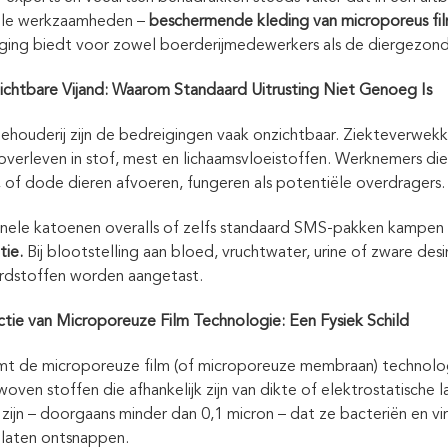
olle werkzaamheden –
beschermende kleding van microporeus fi
ging biedt voor zowel boerderijmedewerkers als de diergezond
chtbare Vijand: Waarom Standaard Uitrusting Niet Genoeg Is
eehouderij zijn de bedreigingen vaak onzichtbaar. Ziekteverwek
overleven in stof, mest en lichaamsvloeistoffen. Werknemers die
 of dode dieren afvoeren, fungeren als potentiële overdragers.
onele katoenen overalls of zelfs standaard SMS-pakken kampen 
tie.
Bij blootstelling aan bloed, vruchtwater, urine of zware de
rdstoffen worden aangetast.
ctie van Microporeuze Film Technologie: Een Fysiek Schild
mt de microporeuze film (of microporeuze membraan) technologi
woven stoffen die afhankelijk zijn van dikte of elektrostatische
n zijn – doorgaans minder dan 0,1 micron – dat ze bacteriën en v
 laten ontsnappen.