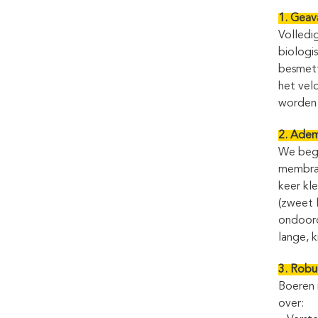
1. Geav
Volledi
biologi
besmette
het vel
worden 
2. Adem
We begr
membraa
keer kl
(zweet l
ondoord
lange, k
3. Robu
Boeren i
over: