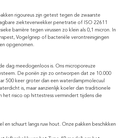
akken rigoureus zijn getest tegen de zwaarste
agbare ziekteverwekker penetratie of ISO 22611
ke barrière tegen virussen zo klein als 0,1 micron. In
nspest, Vogelgriep of bacteriële verontreinigingen
rden opgenomen.
op de dag meedogenloos is. Ons microporeuze
steem. De poriën zijn zo ontworpen dat ze 10.000
maar 500 keer groter dan een waterdampmolecuul
terdicht is, maar aanzienlijk koeler dan traditionele
et risico op hittestress vermindert tijdens die
oisel en schuurt langs ruw hout. Onze pakken beschikken