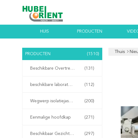
HUIS
PRODUCTEN
VIDE
Thuis
Nie
PRODUCTEN
(1510)
Beschikbare Overtrekken
(131)
beschikbare laboratoriumlagen
(112)
Wegwerp isolatiejassen
(200)
Eenmalige hoofdkap
(271)
Beschikbaar Gezichtsmasker
(297)