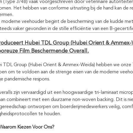
n (Type 3/4B) vaak voorgeschreven door veterinaire autoriteit
men. Het hebben van conforme uitrusting bij de hand kan de rea
ermen.
 moderne veehouder begint de bescherming van de kudde met d
teeds vaker gevonden in de stille efficiëntie van een B-gecerti
roduceert Hubei TDL Group (Hubei Orient & Ammex-W
oreuze Film Beschermende Overall.
ei TDL Group (Hubei Orient & Ammex-Weida) hebben we onze T
en om te voldoen aan de strenge eisen van de moderne veehoud
ge pandemische respons.
eralls zijn vervaardigd uit een hoogwaardige tri-laminaat micr
n combineert met een duurzame non-woven backing. Dit is niet 
egereedschap ontworpen om boerderijmedewerkers veilig, comf
igheidsprotocollen te houden.
Waarom Kiezen Voor Ons?