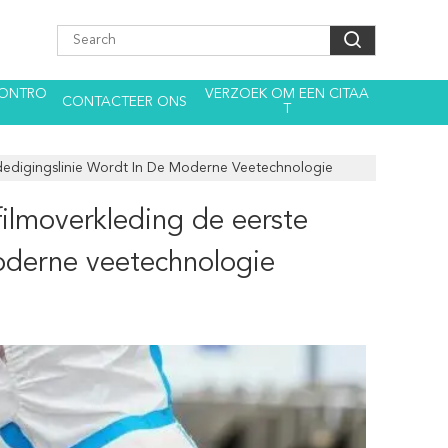
CONTRO
VERZOEK OM EEN CITAA
CONTACTEER ONS
T
dedigingslinie Wordt In De Moderne Veetechnologie
ilmoverkleding de eerste
moderne veetechnologie