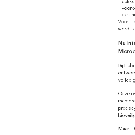
pakke
voorko
besch
Voor de
wordt s
Nu int
Microp
Bij Hub
ontworp
volledi
Onze ov
membraa
precisi
bioveil
Maar – 