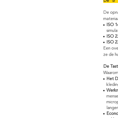
De "B" 
De opn
materia
ISO 1
simula
ISO 2
ISO 2
Een ove
ze de hu
De Tast
Waarom 
Het D
kledin
Werkn
mense
microp
lange
Econo