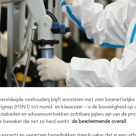
ereldwijde veehouderij blijft worstelen met zeer besmettelijke
lgriep (H5N1) tot mond- en klauwzeer – is de bioveiligheid op 
ctiebaden en schoenovertrekken zichtbare pijlers zijn van de pro
lle bewaker die net zo hard werkt:
de beschermende overall.
-experts en veeartsen benadrukken steeds vaker dat in een uitbr