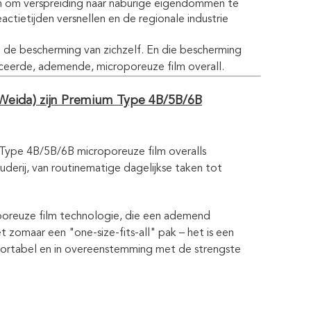
en om verspreiding naar naburige eigendommen te
ctietijden versnellen en de regionale industrie
e bescherming van zichzelf. En die bescherming
ficeerde, ademende, microporeuze film overall.
eida) zijn Premium Type 4B/5B/6B
ype 4B/5B/6B microporeuze film overalls
erij, van routinematige dagelijkse taken tot
oporeuze film technologie, die een ademend
zomaar een "one-size-fits-all" pak – het is een
ortabel en in overeenstemming met de strengste