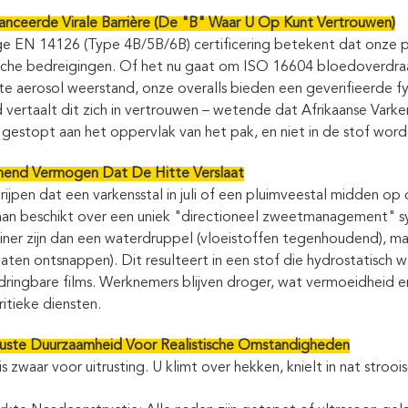
anceerde Virale Barrière (De "B" Waar U Op Kunt Vertrouwen)
ge EN 14126 (Type 4B/5B/6B) certificering betekent dat onze p
sche bedreigingen. Of het nu gaat om ISO 16604 bloedoverdra
 aerosol weerstand, onze overalls bieden een geverifieerde fysie
d vertaalt dit zich in vertrouwen – wetende dat Afrikaanse Varke
gestopt aan het oppervlak van het pak, en niet in de stof wo
end Vermogen Dat De Hitte Verslaat
ijpen dat een varkensstal in juli of een pluimveestal midden 
n beschikt over een uniek "directioneel zweetmanagement" sy
einer zijn dan een waterdruppel (vloeistoffen tegenhoudend), 
aten ontsnappen). Dit resulteert in een stof die hydrostatisch wa
ringbare films. Werknemers blijven droger, wat vermoeidheid en h
ritieke diensten.
uste Duurzaamheid Voor Realistische Omstandigheden
s zwaar voor uitrusting. U klimt over hekken, knielt in nat stro