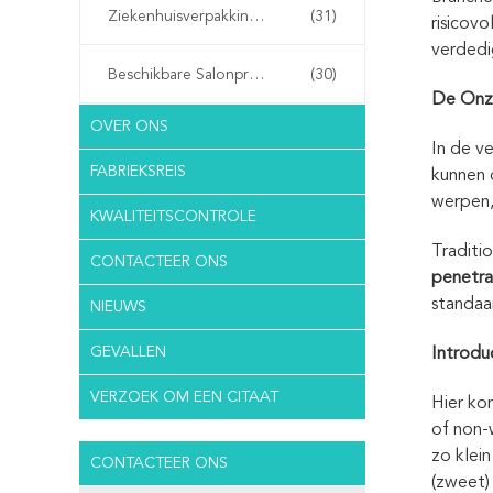
Ziekenhuisverpakkingen
(31)
risicov
verdedi
Beschikbare Salonproducten
(30)
De Onzi
OVER ONS
In de v
FABRIEKSREIS
kunnen 
werpen,
KWALITEITSCONTROLE
Traditi
CONTACTEER ONS
penetra
standaa
NIEUWS
GEVALLEN
Introdu
VERZOEK OM EEN CITAAT
Hier ko
of non-
zo klei
CONTACTEER ONS
(zweet)