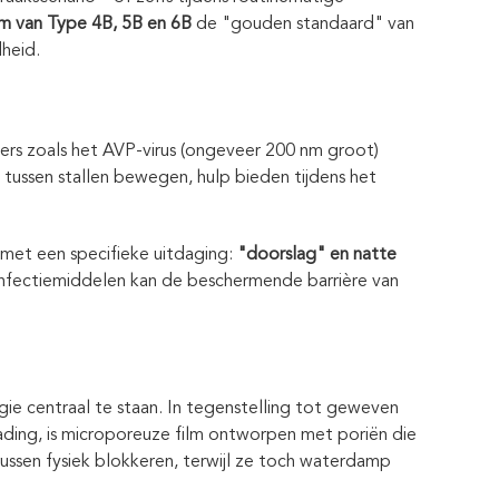
lm van Type 4B, 5B en 6B
de "gouden standaard" van
heid.
kers zoals het AVP-virus (ongeveer 200 nm groot)
 tussen stallen bewegen, hulp bieden tijdens het
met een specifieke uitdaging:
"doorslag" en natte
sinfectiemiddelen kan de beschermende barrière van
e centraal te staan. In tegenstelling tot geweven
 lading, is microporeuze film ontworpen met poriën die
irussen fysiek blokkeren, terwijl ze toch waterdamp