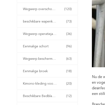
Wegwerp overschoenen
(120)
beschikbare wapenkokers
(73)
Wegwerp operatiejassen
(36)
Eenmalige schort
(96)
Wegwerp beschermende jassen
(63)
Eenmalige broek
(18)
Nu de w
en voge
Kimono-kleding voor eenmalig gebruik
(20)
desinfe
een sti
Beschikbare Bedbladen
(12)
Branche