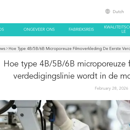
Dutch
KWALITEITS
OS
ONGEVEER ONS
FABRIEKSREIS
LE
uws
Hoe Type 4B/5B/6B Microporeuze Filmoverkleding De Eerste Ver
Hoe type 4B/5B/6B microporeuze f
verdedigingslinie wordt in de 
February 28, 2026