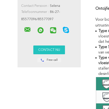
Contact Persoon :
Selena
Ontcijf
Telefoonnummer :
86-27-
85577096/85577097
Voor boe
uitrusti
Type 
vloeis
dat h
Type 
van ve
Type 
Free call
vloeis
stalle
desinf