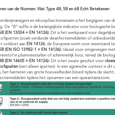
eren van de Normen: Wat Type 4B, 5B en 6B Echt Betekenen
rderijmanagers en inkoopfunctionarissen is het begrijpen van de 
ng. De "B"-suffix is de belangrijkste indicator voor biologische 
6B (EN 13034 + EN 14126):
Dit is het werkpaard voor dagelijks
tofspatten (zoals verdunde desinfectiemiddelen of onbedoelde s
et voldoet aan
EN 14126
, de Europese norm voor weerstand te
5B (EN ISO 13982-1 + EN 14126):
Ideaal voor omgevingen me
renstof in pluimveestallen of schimmelrijk hooi, terwijl de biolog
4B (EN 14605 + EN 14126):
Dit is het zware geschut voor
vloei
tofspuiten
(niet alleen spatten). In een agrarische context is dit
n, het hanteren van grote hoeveelheden bloed tijdens de slacht
ectiemiddelen tijdens het opruimen van een quarantainezone.