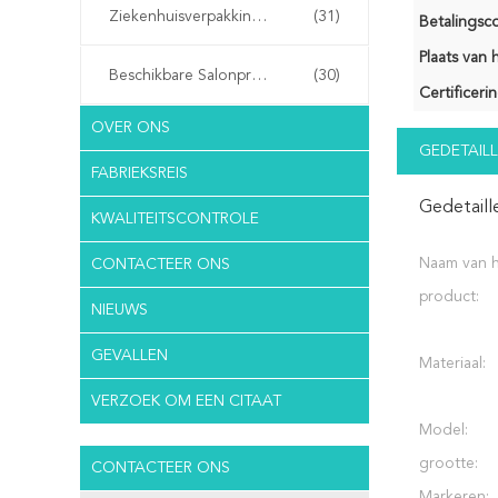
Ziekenhuisverpakkingen
(31)
Betalingsco
Plaats van 
Beschikbare Salonproducten
(30)
Certificerin
OVER ONS
GEDETAILL
FABRIEKSREIS
Gedetaill
KWALITEITSCONTROLE
Naam van 
CONTACTEER ONS
product:
NIEUWS
GEVALLEN
Materiaal:
VERZOEK OM EEN CITAAT
Model:
grootte:
CONTACTEER ONS
Markeren: