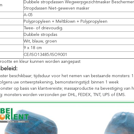
Dubbele stropdassen Wegwerpgezichtmasker Bescherm
am
Stropdassen Niet-geweven masker
A-05
Polypropyleen + Meltblown + Polypropyleen
Twee- of drievoudig.
Dubbele stropdas
Wit, blauw, groen
9 x 18 cm
CE/ISO13485/ISO9001
grootte en kleur kunnen worden aangepast
beleid:
nster beschikbaar; tijdsduur voor het nemen van bestaande monsters: 
olgens uw ontwerptekening, bemonsteringstijd: binnen 1 week
nster op basis van klantvereiste; massaproductie na bevestiging van 
g: monsters worden verzonden per DHL, FEDEX, TNT, UPS of EMS.