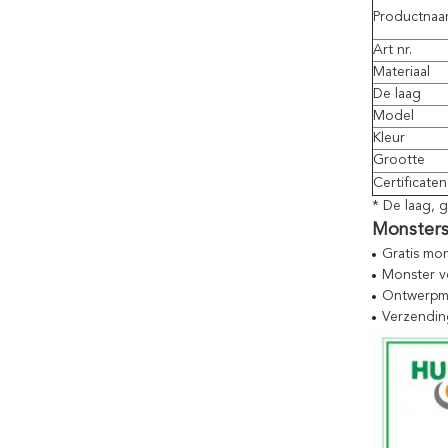
Productna
Art nr.
Materiaal
De laag
Model
Kleur
Grootte
Certificaten
* De laag, 
Monsters
Gratis mo
Monster v
Ontwerpmo
Verzendin