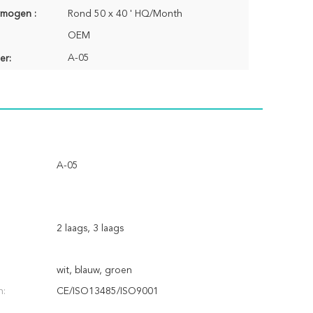
rmogen :
Rond 50 x 40 ' HQ/Month
OEM
A-05
er:
A-05
2 laags, 3 laags
wit, blauw, groen
n:
CE/ISO13485/ISO9001