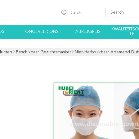
Dutch
KWALITEITS
OS
ONGEVEER ONS
FABRIEKSREIS
LE
ducten
Beschikbaar Gezichtsmasker
Niet-Herbruikbaar Ademend Du