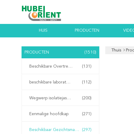
HUIS
PRODUCTEN
VIDE
Thuis
Pro
PRODUCTEN
(1510)
Beschikbare Overtrekken
(131)
beschikbare laboratoriumlagen
(112)
Wegwerp isolatiejassen
(200)
Eenmalige hoofdkap
(271)
Beschikbaar Gezichtsmasker
(297)