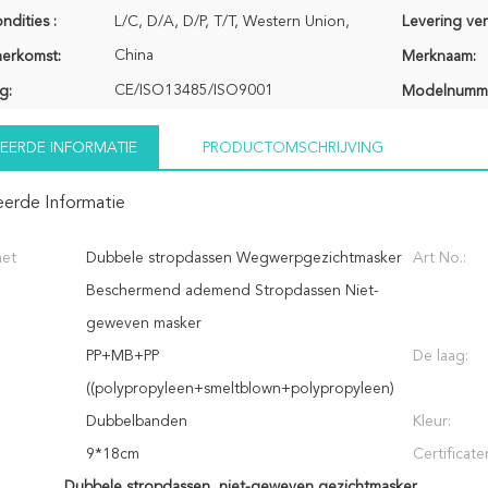
ndities :
L/C, D/A, D/P, T/T, Western Union,
Levering ve
China
herkomst:
Merknaam:
CE/ISO13485/ISO9001
g:
Modelnumm
EERDE INFORMATIE
PRODUCTOMSCHRIJVING
eerde Informatie
het
Dubbele stropdassen Wegwerpgezichtmasker
Art No.:
Beschermend ademend Stropdassen Niet-
geweven masker
PP+MB+PP
De laag:
((polypropyleen+smeltblown+polypropyleen)
Dubbelbanden
Kleur:
9*18cm
Certificate
Dubbele stropdassen
,
niet-geweven gezichtmasker