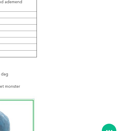
end ademend
1 dag
het monster