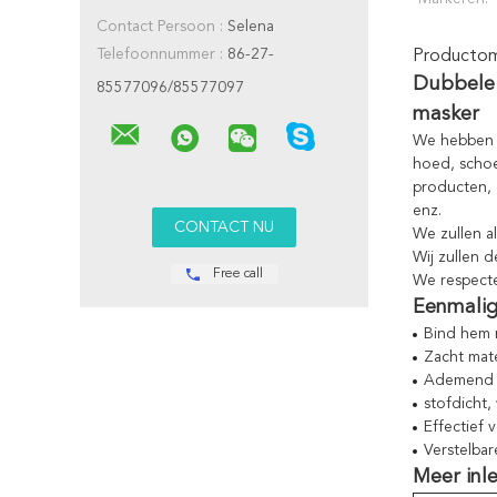
Contact Persoon :
Selena
Telefoonnummer :
86-27-
Productoms
Dubbele
85577096/85577097
masker
We hebben o
hoed, schoe
producten, 
enz.
We zullen a
Wij zullen 
Free call
We respecte
Eenmalig
Bind hem 
Zacht mate
Ademend e
stofdicht,
Effectief 
Verstelba
Meer inl