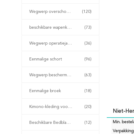
Wegwerp overschoenen
(120)
beschikbare wapenkokers
(73)
Wegwerp operatiejassen
(36)
Eenmalige schort
(96)
Wegwerp beschermende jassen
(63)
Eenmalige broek
(18)
Kimono-kleding voor eenmalig gebruik
(20)
Niet-He
Min. bestela
Beschikbare Bedbladen
(12)
Verpakking 