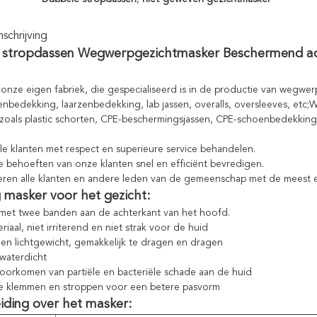
chrijving
 stropdassen Wegwerpgezichtmasker Beschermend a
nze eigen fabriek, die gespecialiseerd is in de productie van wegwer
nbedekking, laarzenbedekking, lab jassen, overalls, oversleeves, etc;
zoals plastic schorten, CPE-beschermingsjassen, CPE-schoenbedekkin
lle klanten met respect en superieure service behandelen.
de behoeften van onze klanten snel en efficiënt bevredigen.
ren alle klanten en andere leden van de gemeenschap met de meest ee
 masker voor het gezicht:
met twee banden aan de achterkant van het hoofd.
riaal, niet irriterend en niet strak voor de huid
n lichtgewicht, gemakkelijk te dragen en dragen
 waterdicht
voorkomen van partiële en bacteriële schade aan de huid
re klemmen en stroppen voor een betere pasvorm
eiding over het masker: