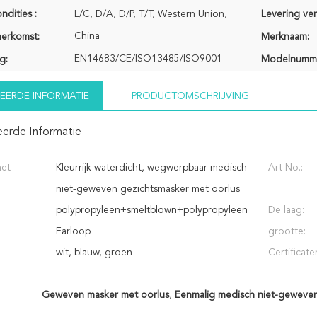
ndities :
L/C, D/A, D/P, T/T, Western Union,
Levering ve
China
herkomst:
Merknaam:
EN14683/CE/ISO13485/ISO9001
g:
Modelnumm
EERDE INFORMATIE
PRODUCTOMSCHRIJVING
eerde Informatie
het
Kleurrijk waterdicht, wegwerpbaar medisch
Art No.:
niet-geweven gezichtsmasker met oorlus
polypropyleen+smeltblown+polypropyleen
De laag:
Earloop
grootte:
wit, blauw, groen
Certificate
Geweven masker met oorlus
,
Eenmalig medisch niet-geweven