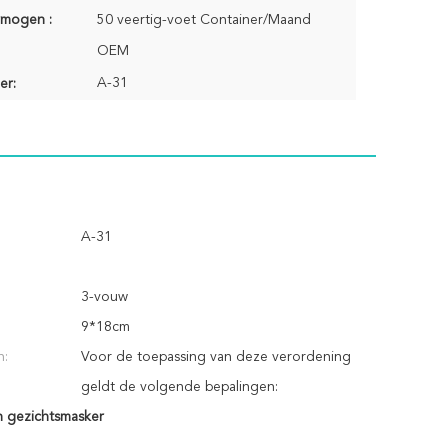
rmogen :
50 veertig-voet Container/Maand
OEM
A-31
er:
A-31
3-vouw
9*18cm
n:
Voor de toepassing van deze verordening
geldt de volgende bepalingen:
 gezichtsmasker