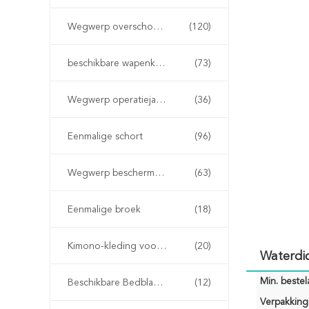
Wegwerp overschoenen
(120)
beschikbare wapenkokers
(73)
Wegwerp operatiejassen
(36)
Eenmalige schort
(96)
Wegwerp beschermende jassen
(63)
Eenmalige broek
(18)
Kimono-kleding voor eenmalig gebruik
(20)
Waterdi
Min. bestela
Beschikbare Bedbladen
(12)
Verpakking 