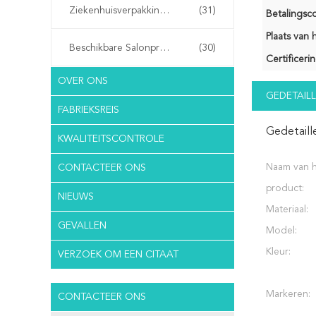
Ziekenhuisverpakkingen
(31)
Betalingsco
Plaats van 
Beschikbare Salonproducten
(30)
Certificerin
OVER ONS
GEDETAILL
FABRIEKSREIS
Gedetaill
KWALITEITSCONTROLE
Naam van 
CONTACTEER ONS
product:
NIEUWS
Materiaal:
GEVALLEN
Model:
Kleur:
VERZOEK OM EEN CITAAT
Markeren:
CONTACTEER ONS