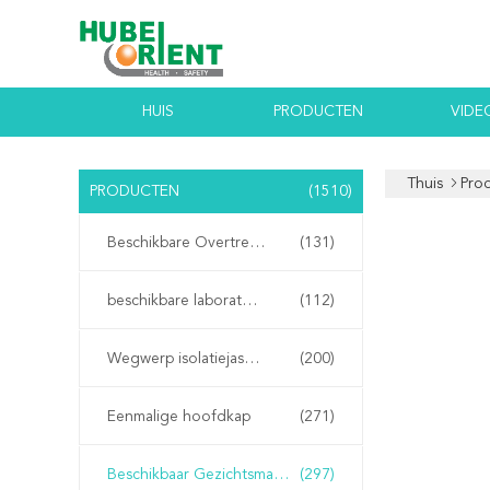
HUIS
PRODUCTEN
VIDE
Thuis
Pro
PRODUCTEN
(1510)
Beschikbare Overtrekken
(131)
beschikbare laboratoriumlagen
(112)
Wegwerp isolatiejassen
(200)
Eenmalige hoofdkap
(271)
Beschikbaar Gezichtsmasker
(297)