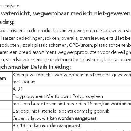
chrijving
jk waterdicht, wegwerpbaar medisch niet-geweven
eiding:
specialiseerd in de productie van wegwerp- en niet-geweven ser
 laarzenbedekkingen, rokken, overalls, oversleeves, enz.,Het b
roducten., zoals plastic schorten, CPE-jurken, plastic schoe
veren een breed assortiment wegwerpproducten voor de veilighe
en
e
en, voedselvoorziening
elektronische industrieën, laboratoria
chtsmasker Details Inleiding:
Kleurrijk waterdicht, wegwerpbaar medisch niet-geweven
aam
met oorlus
A-31
Polypropyleen+Meltblown+Polypropyleen
met een breedte van niet meer dan 15 mm,
kan worden a
Earloop, niet-steriele, slechts eenmalig gebruik
Groen, blauw, wit.
kan worden aangepast
9 x 18 cm,
kan worden aangepast