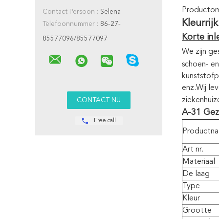
Productoms
Contact Persoon :
Selena
Kleurri
Telefoonnummer :
86-27-
Korte inl
85577096/85577097
We zijn ge
schoen- en
kunststofp
enz.
Wij le
ziekenhuiz
A-31 Gezi
Free call
Productn
Art nr.
Materiaal
De laag
Type
Kleur
Grootte