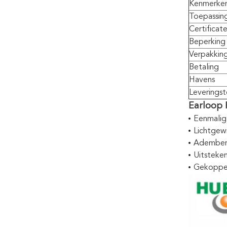
Kenmerke
Toepassin
Certificat
Beperking
Verpakkin
Betaling
Havens
Leveringst
Earloop 
Eenmalig 
Lichtgewi
Adembene
Uitsteken
Gekoppel