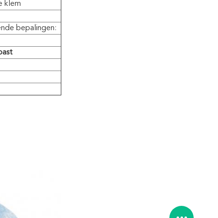
e klem
ende bepalingen:
past