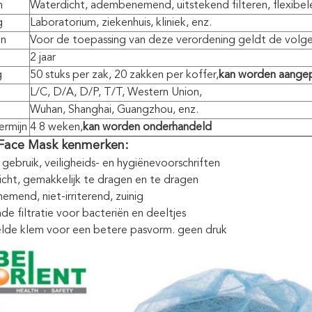
n
Waterdicht, adembenemend, uitstekend filteren, flexibel
g
Laboratorium, ziekenhuis, kliniek, enz.
en
Voor de toepassing van deze verordening geldt de volg
2 jaar
g
50 stuks per zak, 20 zakken per koffer,
kan worden aange
L/C, D/A, D/P, T/T, Western Union,
Wuhan, Shanghai, Guangzhou, enz.
ermijn
4 8 weken,
kan worden onderhandeld
Face Mask kenmerken:
gebruik, veiligheids- en hygiënevoorschriften
cht, gemakkelijk te dragen en te dragen
mend, niet-irriterend, zuinig
de filtratie voor bacteriën en deeltjes
de klem voor een betere pasvorm. geen druk