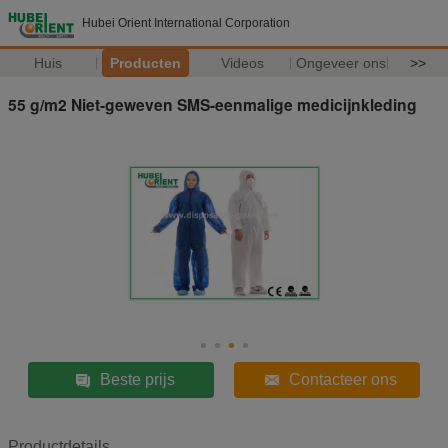
Hubei Orient International Corporation
Huis
Producten
Videos
Ongeveer ons
>>
55 g/m2 Niet-geweven SMS-eenmalige medicijnkleding
Beste prijs
Contacteer ons
Productdetails