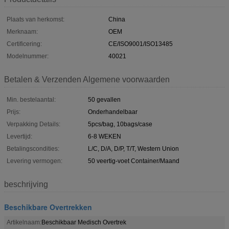
Plaats van herkomst:
China
Merknaam:
OEM
Certificering:
CE/ISO9001/ISO13485
Modelnummer:
40021
Betalen & Verzenden Algemene voorwaarden
Min. bestelaantal:
50 gevallen
Prijs:
Onderhandelbaar
Verpakking Details:
5pcs/bag, 10bags/case
Levertijd:
6-8 WEKEN
Betalingscondities:
L/C, D/A, D/P, T/T, Western Union
Levering vermogen:
50 veertig-voet Container/Maand
beschrijving
Beschikbare Overtrekken
Artikelnaam:
Beschikbaar Medisch Overtrek