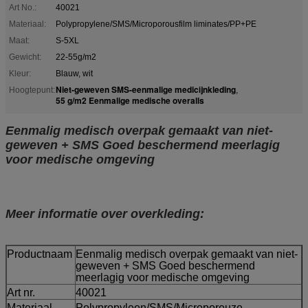
Art No.:
40021
Materiaal:
Polypropylene/SMS/Microporousfilm liminates/PP+PE
Maat:
S-5XL
Gewicht:
22-55g/m2
Kleur:
Blauw, wit
Niet-geweven SMS-eenmalige medicijnkleding
Hoogtepunt:
,
55 g/m2 Eenmalige medische overalls
Eenmalig medisch overpak gemaakt van niet-
geweven + SMS Goed beschermend meerlagig
voor medische omgeving
Meer informatie over overkleding:
Productnaam
Eenmalig medisch overpak gemaakt van niet-
geweven + SMS Goed beschermend
meerlagig voor medische omgeving
Art nr.
40021
Materiaal
Polypropyleen/SMS/Microporeuze