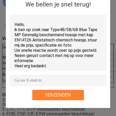
We bellen je snel terug!
Verpakking en verzending:
Verpakking
10pcs/zak, 10zakken/koffer, kan worden
aangepast door uw vereiste
MOQ
50 gevallen
Voorraad voor
Ongeveer 50 x 40'HQ/maand
Havens
Wuhan, Shanghai, Guangzhou, enz.
Betaling
L/C, D/A, D/P, T/T, Western Union,
Leveringstermijn
6-8 weken, onderhandelbaar
Onze diensten:
VERZENDEN
1Gratis monster.
2Kleine bestelling aanvaardbaar;
3. L / C, T / T, D / P voorwaarden beschikbaar;
4. FOB, CNF, CIF, EXW voorwaarden beschikbaar;