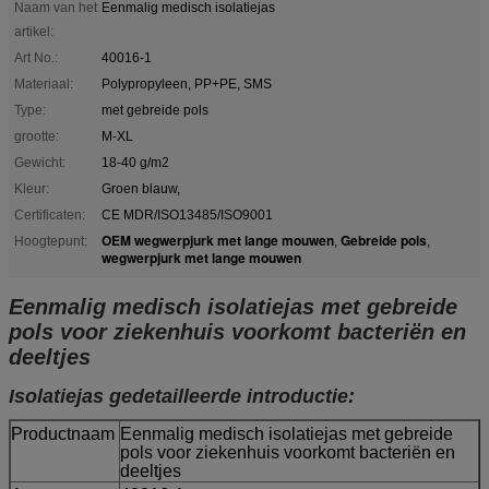
Naam van het
Eenmalig medisch isolatiejas
artikel:
Art No.:
40016-1
Materiaal:
Polypropyleen, PP+PE, SMS
Type:
met gebreide pols
grootte:
M-XL
Gewicht:
18-40 g/m2
Kleur:
Groen blauw,
Certificaten:
CE MDR/ISO13485/ISO9001
OEM wegwerpjurk met lange mouwen
Gebreide pols
Hoogtepunt:
,
,
wegwerpjurk met lange mouwen
Eenmalig medisch isolatiejas met gebreide
pols voor ziekenhuis voorkomt bacteriën en
deeltjes
Isolatiejas gedetailleerde introductie:
Productnaam
Eenmalig medisch isolatiejas met gebreide
pols voor ziekenhuis voorkomt bacteriën en
deeltjes