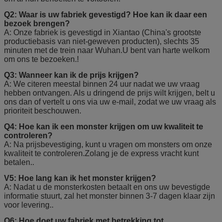
Q2: Waar is uw fabriek gevestigd? Hoe kan ik daar een
bezoek brengen?
A: Onze fabriek is gevestigd in Xiantao (China's grootste
productiebasis van niet-geweven producten), slechts 35
minuten met de trein naar Wuhan.U bent van harte welkom
om ons te bezoeken.!
Q3: Wanneer kan ik de prijs krijgen?
A: We citeren meestal binnen 24 uur nadat we uw vraag
hebben ontvangen. Als u dringend de prijs wilt krijgen, belt u
ons dan of vertelt u ons via uw e-mail, zodat we uw vraag als
prioriteit beschouwen.
Q4: Hoe kan ik een monster krijgen om uw kwaliteit te
controleren?
A: Na prijsbevestiging, kunt u vragen om monsters om onze
kwaliteit te controleren.Zolang je de express vracht kunt
betalen..
V5: Hoe lang kan ik het monster krijgen?
A: Nadat u de monsterkosten betaalt en ons uw bevestigde
informatie stuurt, zal het monster binnen 3-7 dagen klaar zijn
voor levering..
Q6: Hoe doet uw fabriek met betrekking tot