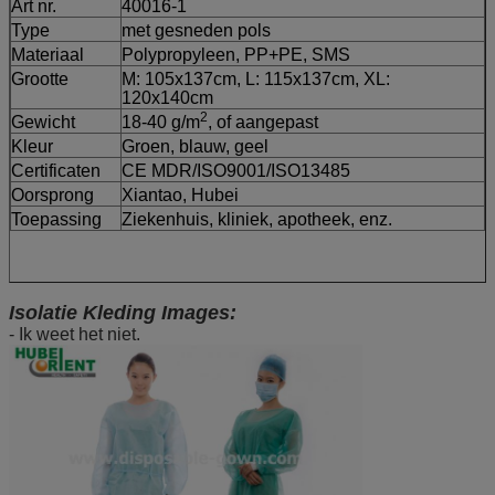
Art nr.
40016-1
Type
met gesneden pols
Materiaal
Polypropyleen, PP+PE, SMS
Grootte
M: 105x137cm, L: 115x137cm, XL:
120x140cm
2
Gewicht
18-40 g/m
, of aangepast
Kleur
Groen, blauw, geel
Certificaten
CE MDR/ISO9001/ISO13485
Oorsprong
Xiantao, Hubei
Toepassing
Ziekenhuis, kliniek, apotheek, enz.
Isolatie Kleding Images:
- Ik weet het niet.