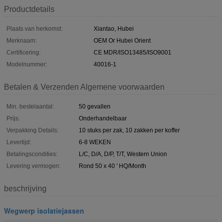
Productdetails
Plaats van herkomst:
Xiantao, Hubei
Merknaam:
OEM Or Hubei Orient
Certificering:
CE MDR/ISO13485/ISO9001
Modelnummer:
40016-1
Betalen & Verzenden Algemene voorwaarden
Min. bestelaantal:
50 gevallen
Prijs:
Onderhandelbaar
Verpakking Details:
10 stuks per zak, 10 zakken per koffer
Levertijd:
6-8 WEKEN
Betalingscondities:
L/C, D/A, D/P, T/T, Western Union
Levering vermogen:
Rond 50 x 40 ' HQ/Month
beschrijving
Wegwerp isolatiejassen