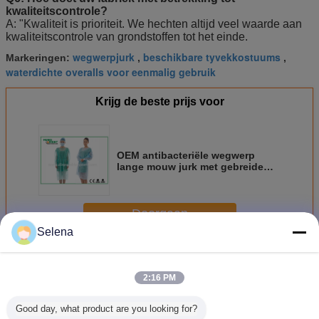
kwaliteitscontrole?
A: "Kwaliteit is prioriteit. We hechten altijd veel waarde aan
kwaliteitscontrole van grondstoffen tot het einde.
wegwerpjurk
beschikbare tyvekkostuums
Markeringen:
,
,
waterdichte overalls voor eenmalig gebruik
Krijg de beste prijs voor
OEM antibacteriële wegwerp
lange mouw jurk met gebreide
pols
Doorgaan
Selena
Wegwerp isolatiejassen
Meer
2:16 PM
Good day, what product are you looking for?