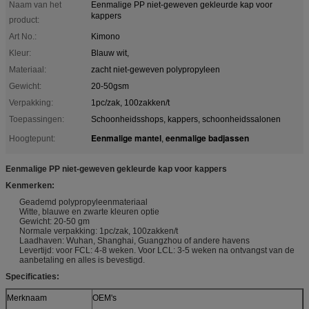
Naam van het
Eenmalige PP niet-geweven gekleurde kap voor
kappers
product:
Art No.:
Kimono
Kleur:
Blauw wit,
Materiaal:
zacht niet-geweven polypropyleen
Gewicht:
20-50gsm
Verpakking:
1pc/zak, 100zakken/t
Toepassingen:
Schoonheidsshops, kappers, schoonheidssalonen
Eenmalige mantel
eenmalige badjassen
Hoogtepunt:
,
Eenmalige PP niet-geweven gekleurde kap voor kappers
Kenmerken:
Geademd polypropyleenmateriaal
Witte, blauwe en zwarte kleuren optie
Gewicht: 20-50 gm
Normale verpakking: 1pc/zak, 100zakken/t
Laadhaven: Wuhan, Shanghai, Guangzhou of andere havens
Levertijd: voor FCL: 4-8 weken. Voor LCL: 3-5 weken na ontvangst van de
aanbetaling en alles is bevestigd.
Specificaties:
Merknaam
OEM's