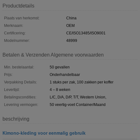
Productdetails
Plaats van herkomst:
China
Merknaam:
OEM
Certificering:
CE/ISO13485/ISO9001
Modelnummer:
48999
Betalen & Verzenden Algemene voorwaarden
Min. bestelaantal:
50 gevallen
Prijs:
Onderhandelbaar
Verpakking Details:
1 stuks per zak, 100 zakken per koffer
Levertijd:
4 – 8 weken
Betalingscondities:
L/C, D/A, D/P, T/T, Western Union,
Levering vermogen:
50 veertig-voet Container/Maand
beschrijving
Kimono-kleding voor eenmalig gebruik