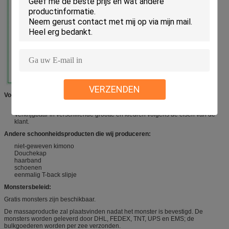
VERZENDEN
Voordelen:
Eenmalig product voor het verven, reinigen en knippen van haar.
Verkrijgbaar in verschillende grootte en kleuren volgens de eisen van de
klant.
Andere schoonheidsproducten die wij produceren:
niet-geweven kimono
Douchekap
haarband
schoenen
eenmalig T-back slipje
Monstersbeleid:
Gratis monsters zijn beschikbaar.
De massaproductie zal plaatsvinden nadat het monster is bevestigd. De
monsters worden geleverd door DHL, FEDEX, TNT, UPS en EMS; de
bulkgoederen worden per zee verzonden.