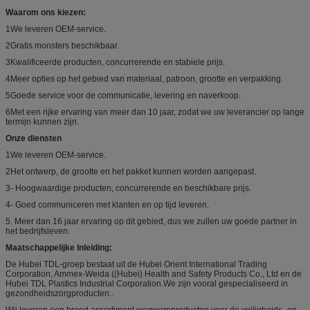
Waarom ons kiezen:
1We leveren OEM-service.
2Gratis monsters beschikbaar.
3Kwalificeerde producten, concurrerende en stabiele prijs.
4Meer opties op het gebied van materiaal, patroon, grootte en verpakking.
5Goede service voor de communicatie, levering en naverkoop.
6Met een rijke ervaring van meer dan 10 jaar, zodat we uw leverancier op lange
termijn kunnen zijn.
Onze diensten
1We leveren OEM-service.
2Het ontwerp, de grootte en het pakket kunnen worden aangepast.
3- Hoogwaardige producten, concurrerende en beschikbare prijs.
4- Goed communiceren met klanten en op tijd leveren.
5. Meer dan 16 jaar ervaring op dit gebied, dus we zullen uw goede partner in
het bedrijfsleven.
Maatschappelijke Inleiding:
De Hubei TDL-groep bestaat uit de Hubei Orient International Trading
Corporation, Ammex-Weida ((Hubei) Health and Safety Products Co., Ltd en de
Hubei TDL Plastics Industrial Corporation.We zijn vooral gespecialiseerd in
gezondheidszorgproducten..