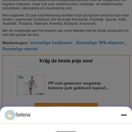
Wij leveren een breed assortiment wegwerpproducten voor de veiligheids- en
hygiëne-industrie, maar ook voor ziekenhuizen, voedings- en elektronische
industrieën, laboratoria en cleanrooms, enz.
Met ongeveer 10 jaar exportervaring worden onze producten verkocht aan veel
landen, waaronder Duitsland, het Verenigd Koninkrijk, Frankrijk, Spanje, Italië,
Australië, Thailand, Maleisië, Amerika, Rusland, enzovoort.
We zijn toegewijd aan het leveren van onze klanten met de beste producten en
met een goede service.
eenmalige badjassen
Eenmalige SPA-slippers
Markeringen:
,
,
Eenmalige mantel
Krijg de beste prijs voor
PP niet-geweven wegwerp
kimono jurk gekleurd kapsel
kapper kapsel
Doorgaan
Selena
Kimono-kleding voor eenmalig gebruik
Meer