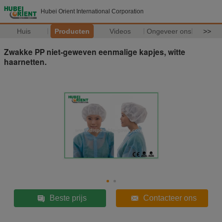
Hubei Orient International Corporation
Huis
Producten
Videos
Ongeveer ons
>>
Zwakke PP niet-geweven eenmalige kapjes, witte
haarnetten.
Beste prijs
Contacteer ons