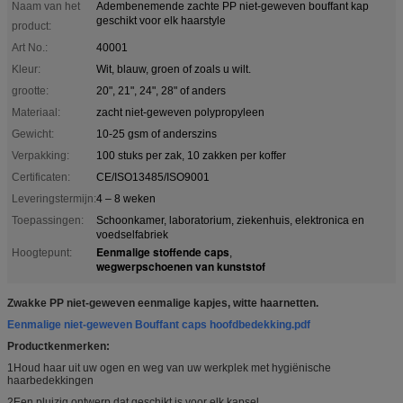
Naam van het
Adembenemende zachte PP niet-geweven bouffant kap
geschikt voor elk haarstyle
product:
Art No.:
40001
Kleur:
Wit, blauw, groen of zoals u wilt.
grootte:
20", 21", 24", 28" of anders
Materiaal:
zacht niet-geweven polypropyleen
Gewicht:
10-25 gsm of anderszins
Verpakking:
100 stuks per zak, 10 zakken per koffer
Certificaten:
CE/ISO13485/ISO9001
Leveringstermijn:
4 – 8 weken
Toepassingen:
Schoonkamer, laboratorium, ziekenhuis, elektronica en
voedselfabriek
Eenmalige stoffende caps
Hoogtepunt:
,
wegwerpschoenen van kunststof
Zwakke PP niet-geweven eenmalige kapjes, witte haarnetten.
Eenmalige niet-geweven Bouffant caps hoofdbedekking.pdf
Productkenmerken:
1Houd haar uit uw ogen en weg van uw werkplek met hygiënische
haarbedekkingen
2Een pluizig ontwerp dat geschikt is voor elk kapsel.