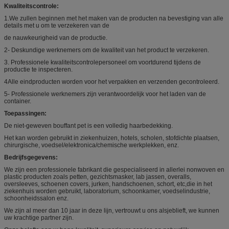
Kwaliteitscontrole:
1.We zullen beginnen met het maken van de producten na bevestiging van alle
details met u om te verzekeren van de
de nauwkeurigheid van de productie.
2- Deskundige werknemers om de kwaliteit van het product te verzekeren.
3. Professionele kwaliteitscontrolepersoneel om voortdurend tijdens de
productie te inspecteren.
4Alle eindproducten worden voor het verpakken en verzenden gecontroleerd.
5- Professionele werknemers zijn verantwoordelijk voor het laden van de
container.
Toepassingen:
De niet-geweven bouffant pet is een volledig haarbedekking.
Het kan worden gebruikt in ziekenhuizen, hotels, scholen, stofdichte plaatsen,
chirurgische, voedsel/elektronica/chemische werkplekken, enz.
Bedrijfsgegevens:
We zijn een professionele fabrikant die gespecialiseerd in allerlei nonwoven en
plastic producten zoals petten, gezichtsmasker, lab jassen, overalls,
oversleeves, schoenen covers, jurken, handschoenen, schort, etc,die in het
ziekenhuis worden gebruikt, laboratorium, schoonkamer, voedselindustrie,
schoonheidssalon enz.
We zijn al meer dan 10 jaar in deze lijn, vertrouwt u ons alsjeblieft, we kunnen
uw krachtige partner zijn.