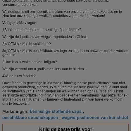
Onze belofte aan u: hoge kwaliteit, superieure service en natuurlijk,
concurrerende prijzen.
Wij nodigen u uit om gebruik te maken van onze ervaring en expertise en te
zien hoe onze strenge kwaliteitscontroles voor u kunnen werken!
Veelgestelde vragen:
1Bent u een handelsonderneming of een fabriek?
We zijn de fabrikant van wegwerpproducten in China.
2Is OEM-service beschikbaar?
Ja, OEM-service is beschikbaar. Uw logo en kartonnen ontwerp kunnen worden
gebruikt.
3Hoe kan ik wat monsters krijgen?
We zijn vereerd om u gratis monsters aan te bieden.
4Waar is uw fabriek?
Onze fabriek is gevestigd in Xiantao (China's grootste productiebasis van niet-
geweven producten), slechts 35 minuten met de trein naar Wuhan.Je kunt naar
de luchthaven van Tianhe vliegen en we kunnen een ophaal regelen.U kunt
eerst onze exportafdeling in Wuhan bezoeken en vervolgens naar onze fabriek
in Xiantao gaan. Klanten uit binnen- of buitenland zijn van harte welkom om
ons te bezoeken!
Eenmalige stoffende caps
Markeringen:
,
beschikbare douchekappen
wegwerpschoenen van kunststof
,
Krijg de beste prijs voor