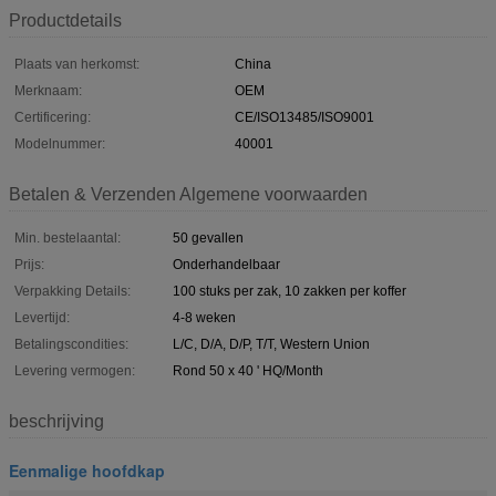
Productdetails
Plaats van herkomst:
China
Merknaam:
OEM
Certificering:
CE/ISO13485/ISO9001
Modelnummer:
40001
Betalen & Verzenden Algemene voorwaarden
Min. bestelaantal:
50 gevallen
Prijs:
Onderhandelbaar
Verpakking Details:
100 stuks per zak, 10 zakken per koffer
Levertijd:
4-8 weken
Betalingscondities:
L/C, D/A, D/P, T/T, Western Union
Levering vermogen:
Rond 50 x 40 ' HQ/Month
beschrijving
Eenmalige hoofdkap