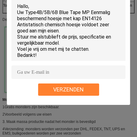
Toepassingen
Schoonkamer, laboratorium, ziekenhuis, elektronica en
voedselfabriek
De kleur, grootte, gewicht en verpakking kunnen worden aangepast.
VERZENDEN
Monstersbeleid:
1Gratis monsters zijn beschikbaar.
2Voorbeeld volgens uw eisen
3. Maak massa productie nadat het monster is bevestigd
4Verzending: monsters worden verzonden per DHL, FEDEX, TNT, UPS en
EMS; bulkgoederen worden per zee verzonden